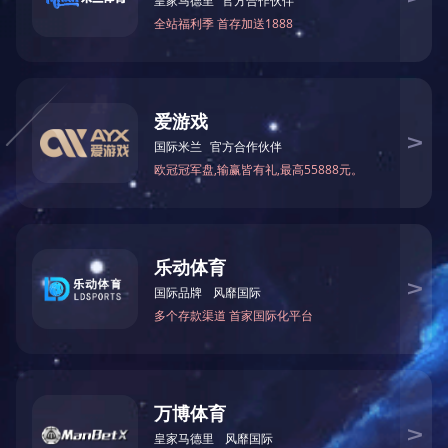
支持全协议：
ISO180006C
、
ISO18000
29768
、
GJB73771/73781
支持
SM7
加密指令
支持标签私有制令
广谱跳频抗干扰技术，支持
DRM
模式
低功耗设计，大幅减少能源消耗
参数设定灵活，提供最大化的标签读
取速度大于
200
次每秒
提供四个天线接口，可同时外接四个
动切换超远的扫描距离， 外接
8dBi
天
662
白卡标签距离大于
12
米