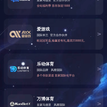
据悉，本次项目是为保障中信银
时代广场办公区配置新的会议系统。
化赋能，而办公大楼内部的功能分区
本次项目的建设地点——惠通时
根据会议用途，会议室分为三大类：
视频会议室
3
间：主要用于部门中型
型会议、活动及视频培训使用，会议
系统，用于显示会议预约信息。
飞利信作为国内领先的智能会议
办公大楼打造了一个智能化、人性化
阵、扬声器、功放、音频处理器、液
物互联互通，提升时间、人力、空间
飞利信智能会议团队将通过此次
设备，与时俱进的技术帮助企业完成