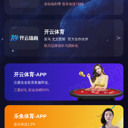
培训过程中，左杰总以
"
论证类
教学模式，将结构化思维、逻辑化表
具方法，通过实战演练将知识内化为
飞利信职工队伍良好的精神风貌。
本次职工培训通过科学系统的课
础。参训人员纷纷表示，要把学习成
关于我们
新闻中心
企业文化