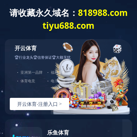
新
闻
首 页
产 品
中
心
公司概况
文化党建
公司荣誉
资质情况
加入我们