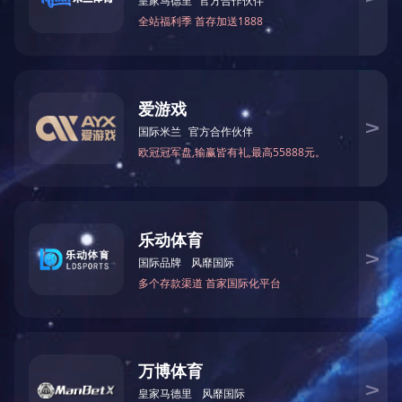
关于我们
新闻中心
特色主题
产品采购
对外科
公司新闻
云会议
企业技
公司概况
飞利信
媒体报道
立体安防
大数据
文化党建
睿时信
典型案例
智慧城
公司荣誉
信锐LED
资质情况
博世
加入我们
贝拉