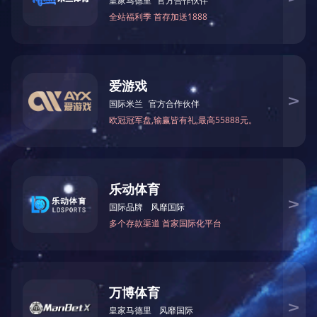
关于我们
新闻中心
企业文化
公司新闻
工会新闻
公司概况
媒体报道
文化党建
公司荣誉
获奖荣誉
资质情况
市场活动
联系方式
中标信息
加入我们
重大事纪