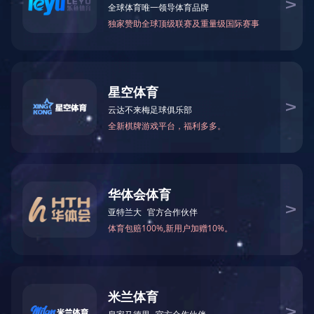
上市公司公告
临时公告
定期公告