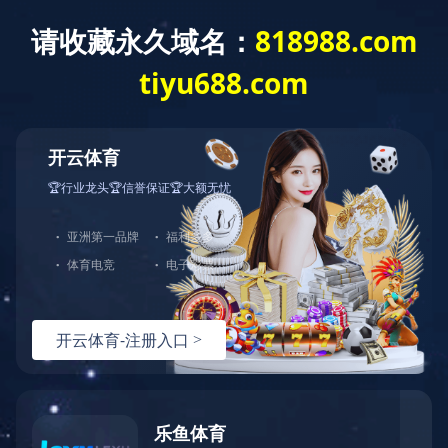
首 页
新闻中心
投资者关系