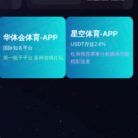
更多
......
更多
关系
对外科研合作
飞利信CRM下载